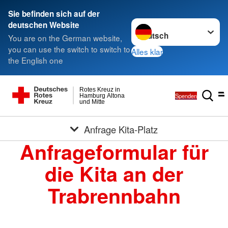
Sie befinden sich auf der
Sprache wechseln zu
deutschen Website
You are on the German website,
you can use the switch to switch to
Alles klar
the English one
Rotes Kreuz in
Spenden
Hamburg Altona
und Mitte
Anfrage Kita-Platz
Anfrageformular für
die Kita an der
Trabrennbahn