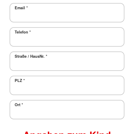
Email
*
Telefon
*
Straße / HausNr.
*
PLZ
*
Ort
*