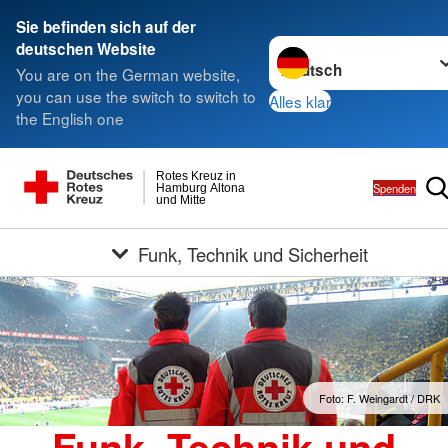
Sie befinden sich auf der
Sprache wechseln zu
deutschen Website
You are on the German website,
you can use the switch to switch to
Alles klar
the English one
Rotes Kreuz in
Spenden
Hamburg Altona
und Mitte
Funk, Technik und Sicherheit
Foto: F. Weingardt / DRK
Funk, Technik und