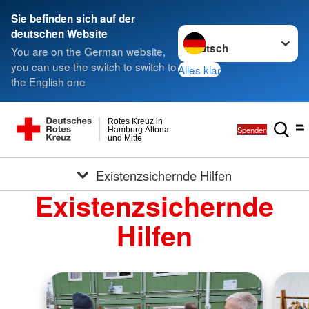
Sie befinden sich auf der
Sprache wechseln zu
deutschen Website
You are on the German website,
you can use the switch to switch to
Alles klar
the English one
Rotes Kreuz in
Spenden
Hamburg Altona
und Mitte
Existenzsichernde Hilfen
Existenzsichernde
Hilfen