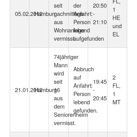
FL,
seit
der
20:50
1
05.02.2012
Hamburg
nachmittags
Anfahrt:
-
HE
aus
Person
21:10
und
Wohnanlage
lebend
EL
vermisst.
aufgefunden
74jähriger
Mann
Abbruch
wird
auf
2
seit
19:45
Anfahrt:
FL,
21.01.2012
Hamburg
16
-
Person
1
aus
20:45
lebend
MT
dem
gefunden.
Seniorenheim
vermisst.