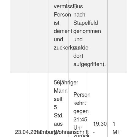
vermisst,
Bus
Person
nach
ist
Stapelfeld
dement
genommen
und
und
zuckerkrank.
wurde
dort
aufgegriffen).
56jähriger
Mann
Person
seit
kehrt
5
gegen
Std.
21:45
aus
19:30
1
Uhr
23.04.2012
Hamburg
Wohnanschrift
-
MT
zurück.