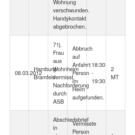
Wohnung
verschwunden.
Handykontakt
abgebrochen.
71j.
Abbruch
Frau
auf
aus
Anfahrt:
18:30
Hamburg
Wohnheim
2
08.03.2012
Person
-
Bramfeld
vermisst.
MT
im
19:30
Nachforderung
Heim
durch
aufgefunden.
ASB
Abschiedsbrief
Vermisste
in
Person