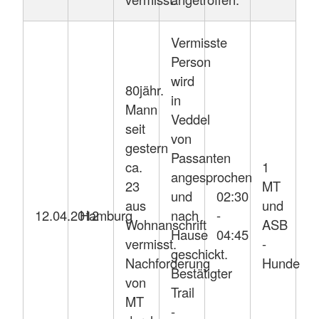
Vermisste
Person
wird
80jähr.
in
Mann
Veddel
seit
von
gestern
Passanten
ca.
1
angesprochen
23
MT
und
02:30
aus
und
12.04.2012
Hamburg
nach
-
Wohnanschrift
ASB
Hause
04:45
vermisst.
-
geschickt.
Nachforderung
Hunde
Bestätigter
von
Trail
MT
-