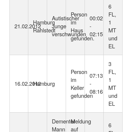
6
Person
FL,
Autistischer
00:02
Hamburg
im
1
21.02.2012
Junge
-
Rahlstedt
Haus
MT
verschwunden
02:15
gefunden.
und
EL
3
Person
FL,
07:13
im
1
16.02.2012
Hamburg
-
Keller
MT
08:16
gefunden
und
EL
Dementer
Meldung
6
Mann
auf