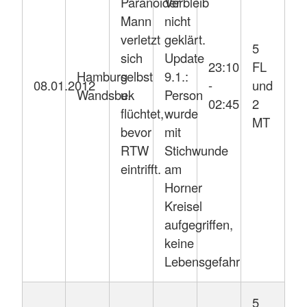
Paranoider
Verbleib
Mann
nicht
verletzt
geklärt.
5
sich
Update
23:10
FL
Hamburg
selbst
9.1.:
08.01.2012
-
und
Wandsbek
u.
Person
02:45
2
flüchtet,
wurde
MT
bevor
mit
RTW
Stichwunde
eintrifft.
am
Horner
Kreisel
aufgegriffen,
keine
Lebensgefahr
5