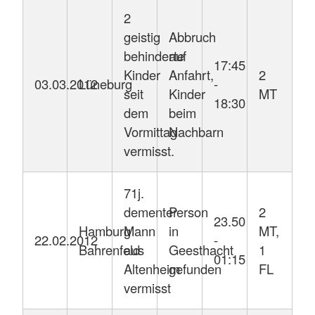
2
geistig
Abbruch
behinderte
auf
17:45
Kinder
Anfahrt,
2
03.03.2012
Lüneburg
-
seit
Kinder
MT
18:30
dem
beim
Vormittag
Nachbarn
vermisst.
71j.
dementer
Person
2
23.50
Hamburg
Mann
in
MT,
22.02.2012
-
Bahrenfeld
aus
Geesthacht
1
01:15
Altenheim
gefunden
FL
vermisst