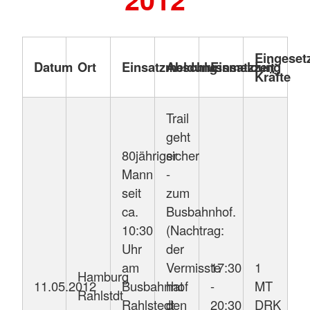
Eingeset
Datum
Ort
Einsatzmeldung
Abschlussmeldung
Einsatzzeit
Kräfte
Trail
geht
80jähriger
sicher
Mann
-
seit
zum
ca.
Busbahnhof.
10:30
(Nachtrag:
Uhr
der
am
Vermisste
17:30
1
Hamburg
11.05.2012
Busbahnhof
hat
-
MT
Rahlstdt
Rahlstedt
den
20:30
DRK