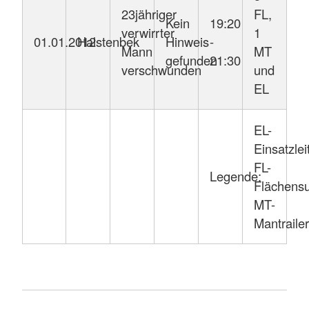
23jähriger
FL,
Kein
19:20
verwirrter
1
01.01.2012
Halstenbek
Hinweis
-
Mann
MT
gefunden
21:30
verschwunden
und
EL
EL-
Einsatzlei
FL-
Legende:
Flächens
MT-
Mantraile