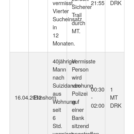
vermisst.
21:55
DRK
Sicherer
Vierter
Trail
Sucheinsatz
durch
in
MT.
12
Monaten.
40jähriger
Vermisste
Mann
Person
nach
wird
Suizidandrohung
von
00:30
1
aus
Polizei
16.04.2012
Elmshorn
-
MT
Wohnung
auf
02:00
DRK
seit
einer
6
Bank
Std.
sitzend
vermisst.
angetroffen.