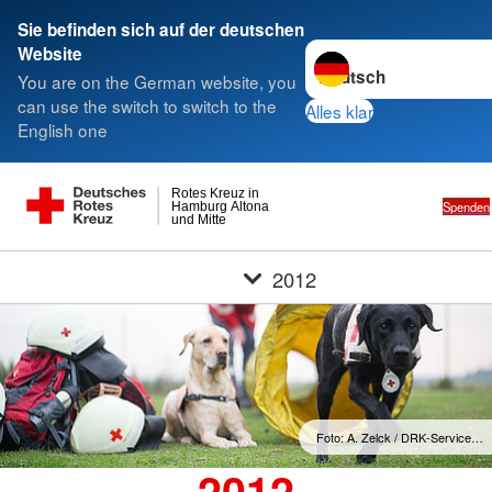
Sie befinden sich auf der deutschen
Sprache wechseln zu
Website
You are on the German website, you
can use the switch to switch to the
Alles klar
English one
Rotes Kreuz in
Spenden
Hamburg Altona
und Mitte
2012
Foto: A. Zelck / DRK-Service…
2012