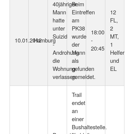
40jähriger
Beim
Mann
Eintreffen
12
hatte
am
FL,
unter
PK38
2
18:00
Suizid
wurde
MT,
10.01.2012
Hamburg
-
-
der
1
20:45
Androhung
Mann
Helfer
die
als
und
Wohnung
gefunden
EL
verlassen.
gemeldet.
Trail
endet
an
einer
Bushaltestelle.