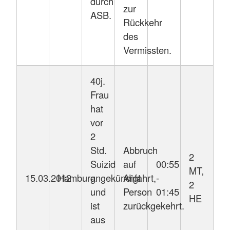
durch
zur
ASB.
Rückkehr
des
Vermissten.
40j.
Frau
hat
vor
2
Std.
Abbruch
2
Suizid
auf
00:55
MT,
15.03.2012
Hamburg
angekündigt
Anfahrt,
-
2
und
Person
01:45
HE
ist
zurückgekehrt.
aus