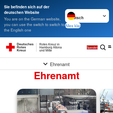
Sie befinden sich auf der
Sprache wechseln zu
deutschen Website
You are on the German website,
you can use the switch to switch to
Alles klar
the English one
Rotes Kreuz in
Spenden
Hamburg Altona
und Mitte
Ehrenamt
Ehrenamt