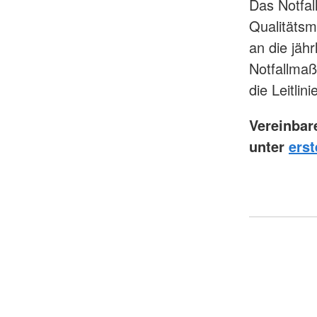
Das Notfal
Qualitäts
an die jähr
Notfallmaß
die Leitli
Vereinbar
unter
erst