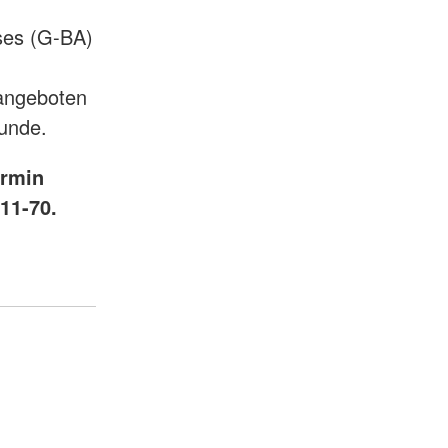
es (G-BA)
sangeboten
runde.
ermin
11-70.