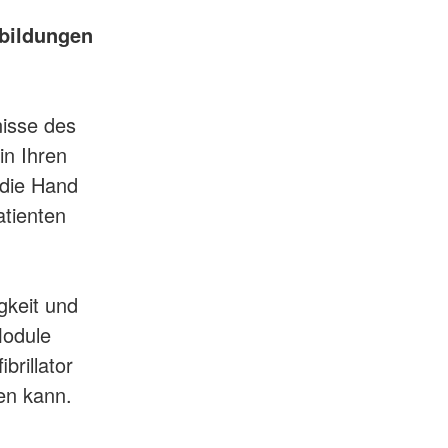
tbildungen
nisse des
in Ihren
 die Hand
atienten
gkeit und
Module
brillator
en kann.