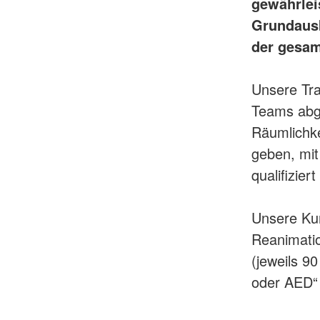
gewährlei
Grundausb
der gesam
Unsere Tra
Teams abge
Räumlichke
geben, mit
qualifizier
Unsere Ku
Reanimatio
(jeweils 9
oder AED“ 