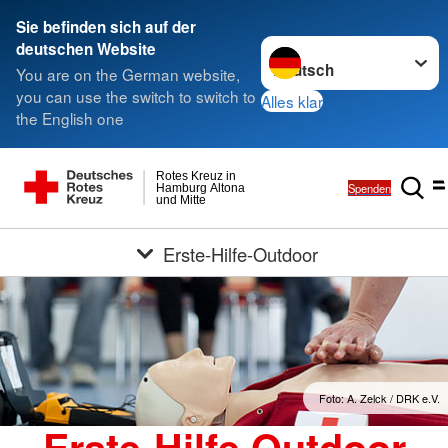
Sie befinden sich auf der
Sprache wechseln zu
deutschen Website
You are on the German website,
you can use the switch to switch to
Alles klar
the English one
Rotes Kreuz in
Spenden
Hamburg Altona
und Mitte
Erste-Hilfe-Outdoor
Foto: A. Zelck / DRK e.V.
Erste-Hilfe Outdoor