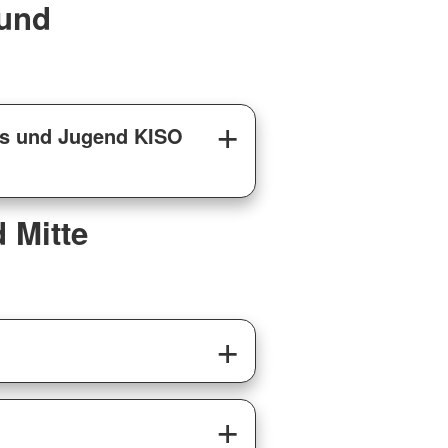
 und
es und Jugend KISO
 Mitte