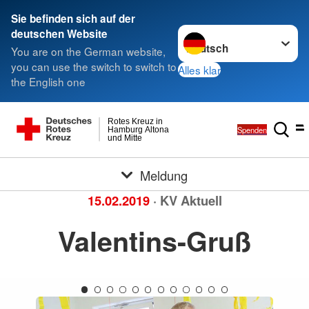
Sie befinden sich auf der
Sprache wechseln zu
deutschen Website
You are on the German website,
you can use the switch to switch to
Alles klar
the English one
Rotes Kreuz in
Spenden
Hamburg Altona
und Mitte
Meldung
15.02.2019
· KV Aktuell
Valentins-Gruß