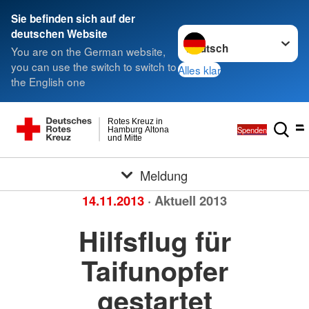
Sie befinden sich auf der
Sprache wechseln zu
deutschen Website
You are on the German website,
you can use the switch to switch to
Alles klar
the English one
Rotes Kreuz in
Spenden
Hamburg Altona
und Mitte
Meldung
14.11.2013
· Aktuell 2013
Hilfsflug für
Taifunopfer
gestartet