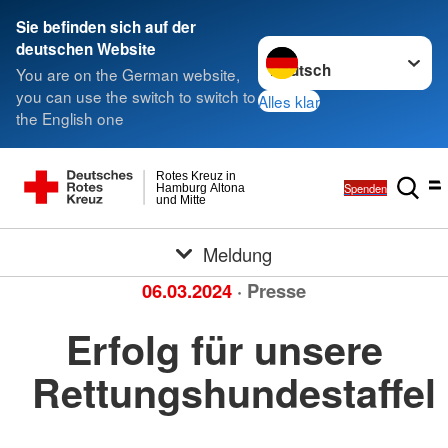
Sie befinden sich auf der
Sprache wechseln zu
deutschen Website
You are on the German website,
you can use the switch to switch to
Alles klar
the English one
Rotes Kreuz in
Spenden
Hamburg Altona
und Mitte
Meldung
06.03.2024
· Presse
Erfolg für unsere
Rettungshundestaffel