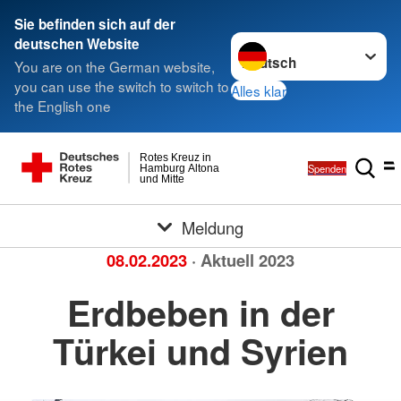
Sie befinden sich auf der
Sprache wechseln zu
deutschen Website
You are on the German website,
you can use the switch to switch to
Alles klar
the English one
Rotes Kreuz in
Spenden
Hamburg Altona
und Mitte
Meldung
08.02.2023
· Aktuell 2023
Erdbeben in der
Türkei und Syrien