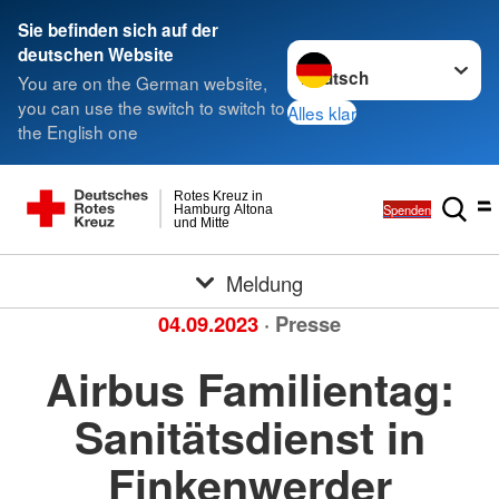
Sie befinden sich auf der
Sprache wechseln zu
deutschen Website
You are on the German website,
you can use the switch to switch to
Alles klar
the English one
Rotes Kreuz in
Spenden
Hamburg Altona
und Mitte
Meldung
04.09.2023
· Presse
Airbus Familientag:
Sanitätsdienst in
Finkenwerder