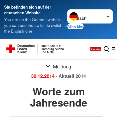
Sie befinden sich auf der
Sprache wechseln zu
deutschen Website
You are on the German website,
you can use the switch to switch to
Alles klar
the English one
Rotes Kreuz in
Spenden
Hamburg Altona
und Mitte
Meldung
30.12.2014
· Aktuell 2014
Worte zum
Jahresende