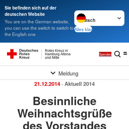
Sie befinden sich auf der
Sprache wechseln zu
deutschen Website
You are on the German website,
you can use the switch to switch to
Alles klar
the English one
Rotes Kreuz in
Spenden
Hamburg Altona
und Mitte
Meldung
21.12.2014
· Aktuell 2014
Besinnliche
Weihnachtsgrüße
des Vorstandes