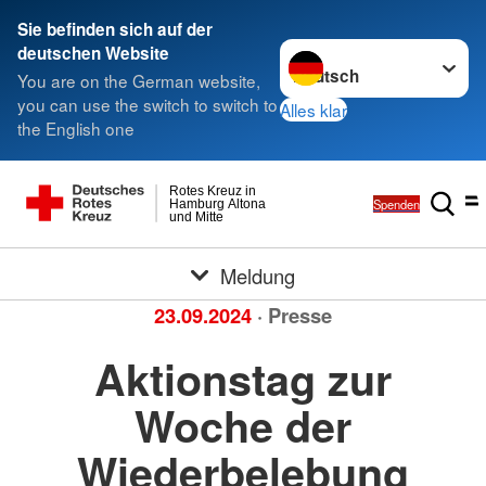
Sie befinden sich auf der
Sprache wechseln zu
deutschen Website
You are on the German website,
you can use the switch to switch to
Alles klar
the English one
Rotes Kreuz in
Spenden
Hamburg Altona
und Mitte
Meldung
23.09.2024
· Presse
Aktionstag zur
Woche der
Wiederbelebung