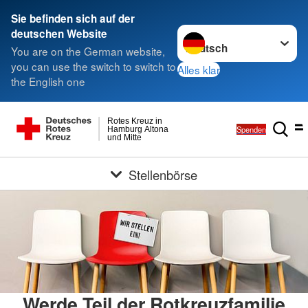
Sie befinden sich auf der
Sprache wechseln zu
deutschen Website
You are on the German website,
you can use the switch to switch to
Alles klar
the English one
Rotes Kreuz in
Spenden
Hamburg Altona
und Mitte
Stellenbörse
Werde Teil der Rotkreuzfamilie