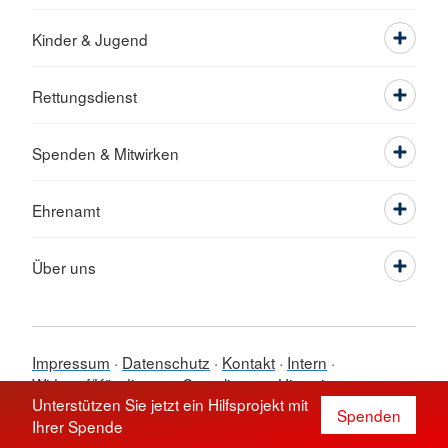
Kinder & Jugend
Rettungsdienst
Spenden & Mitwirken
Ehrenamt
Über uns
Impressum
Datenschutz
Kontakt
Intern
Widerruf/Kündigung
Compliance - Hinweise
Unterstützen Sie jetzt ein Hilfsprojekt mit
© 2026 Rotes Kreuz in Hamburg Altona
Spenden
Ihrer Spende